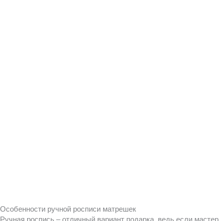
Особенности ручной росписи матрешек
Ручная роспись – отличный вариант подарка, ведь если мастер